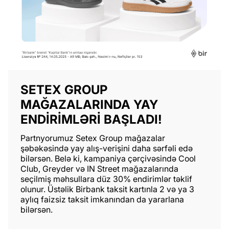
SETEX GROUP
MAĞAZALARINDA YAY
ENDIRIMLƏRI BAŞLADI!
Partnyorumuz Setex Group mağazalar
şəbəkəsində yay alış-verişini daha sərfəli edə
bilərsən. Belə ki, kampaniya çərçivəsində Cool
Club, Greyder və IN Street mağazalarında
seçilmiş məhsullara düz 30% endirimlər təklif
olunur. Üstəlik Birbank taksit kartınla 2 və ya 3
aylıq faizsiz taksit imkanından da yararlana
bilərsən.