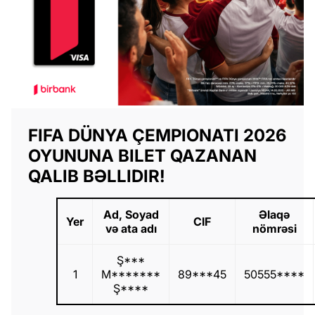
FIFA DÜNYA ÇEMPIONATI 2026
OYUNUNA BILET QAZANAN
QALIB BƏLLIDIR!
Ad, Soyad
Əlaqə
Yer
CIF
və ata adı
nömrəsi
Ş***
1
M*******
89***45
50555****
Ş****