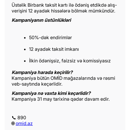
Üstəlik Birbank taksit kartı ilə ödəniş etdikdə alış-
verişini 12 ayadək hissələrə bölmək mümkündür.
Kampaniyanın üstünlükləri
50%-dək endirimlər
12 ayadək taksit imkanı
İlkin ödənişsiz, faizsiz və komissiyasız
Kampaniya harada keçirilir?
Kampaniya bütün OMİD mağazalarında və rəsmi
veb-saytında keçərlidir.
Kampaniya nə vaxta kimi keçərlidir?
Kampaniya 31 may tarixinə qədər davam edir.
📞 890
🌐
omid.az