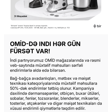
OMİD-DƏ INDI HƏR GÜN
FÜRSƏT VAR!
İndi partnyorumuz OMİD mağazalarında və rəsmi
veb-saytında müxtəlif məhsulları sərfəli
endirimlərlə əldə edə bilərsən.
Bağ-bağça avadanlıqları, mətbəx və məişət
texnikası kateqoriyalarında müxtəlif məhsullara
50%-dək endirimlər tətbiq olunur. Kampaniya
daxilində dərmansəpənlər, otbiçən, buxar ütüləri,
sobalar, fenlər, tozsoranlar, blenderlər, mikserlər,
tosterlər, ətçəkənlər və digər məişət texnikaları da
xüsusi endirimli qiymətlərlə təqdim edilir.