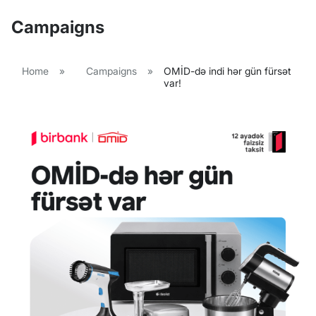
Campaigns
Home
»
Campaigns
»
OMİD-də indi hər gün fürsət
var!