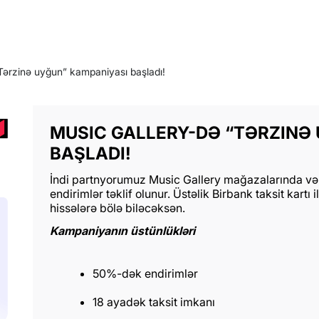
Tərzinə uyğun” kampaniyası başladı!
MUSIC GALLERY-DƏ “TƏRZINƏ
BAŞLADI!
İndi partnyorumuz Music Gallery mağazalarında v
endirimlər təklif olunur. Üstəlik Birbank taksit kartı
hissələrə bölə biləcəksən.
Kampaniyanın üstünlükləri
50%-dək endirimlər
18 ayadək taksit imkanı