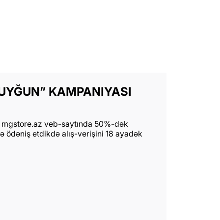
 UYĞUN” KAMPANIYASI
ə mgstore.az veb-saytında 50%-dək
 ilə ödəniş etdikdə alış-verişini 18 ayadək