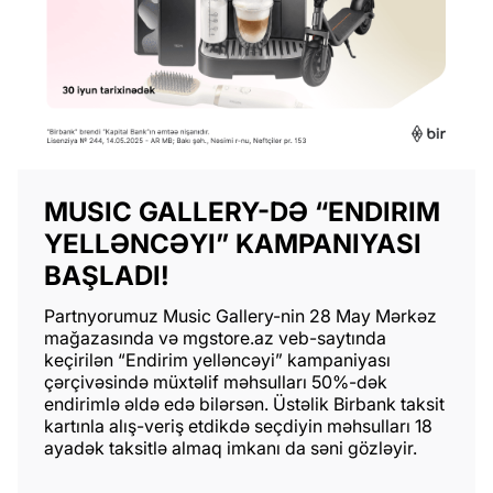
MUSIC GALLERY-DƏ “ENDIRIM
YELLƏNCƏYI” KAMPANIYASI
BAŞLADI!
Partnyorumuz Music Gallery-nin 28 May Mərkəz
mağazasında və mgstore.az veb-saytında
keçirilən “Endirim yelləncəyi” kampaniyası
çərçivəsində müxtəlif məhsulları 50%-dək
endirimlə əldə edə bilərsən. Üstəlik Birbank taksit
kartınla alış-veriş etdikdə seçdiyin məhsulları 18
ayadək taksitlə almaq imkanı da səni gözləyir.