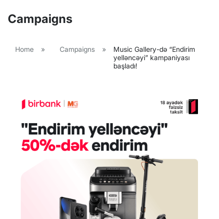
Campaigns
Home
»
Campaigns
»
Music Gallery-də “Endirim
yelləncəyi” kampaniyası
başladı!