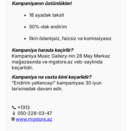
Kampaniyanın üstünlükləri
18 ayadək taksit
50%-dək endirim
İlkin ödənişsiz, faizsiz və komissiyasız
Kampaniya harada keçirilir?
Kampaniya Music Gallery-nin 28 May Mərkəz
mağazasında və mgstore.az veb-saytında
keçərlidir.
Kampaniya nə vaxta kimi keçərlidir?
“Endirim yelləncəyi” kampaniyası 30 iyun
tarixinədək davam edir.
📞 *1313
📱 050-228-03-47
🌐
www.mgstore.az