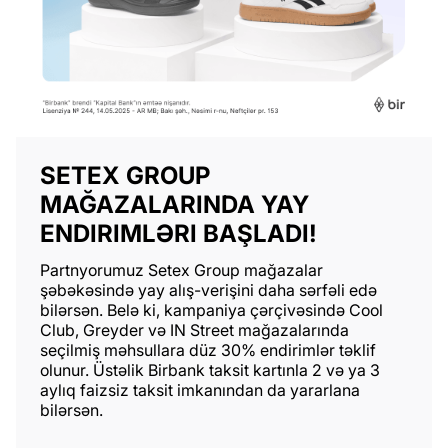
SETEX GROUP
MAĞAZALARINDA YAY
ENDIRIMLƏRI BAŞLADI!
Partnyorumuz Setex Group mağazalar
şəbəkəsində yay alış-verişini daha sərfəli edə
bilərsən. Belə ki, kampaniya çərçivəsində Cool
Club, Greyder və IN Street mağazalarında
seçilmiş məhsullara düz 30% endirimlər təklif
olunur. Üstəlik Birbank taksit kartınla 2 və ya 3
aylıq faizsiz taksit imkanından da yararlana
bilərsən.