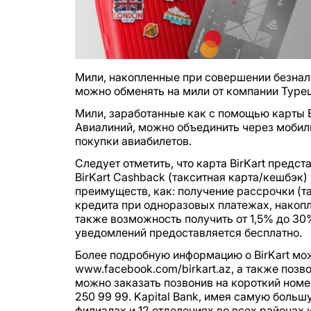
Мили, накопленные при совершении безналич
можно обменять на мили от компании Туре
Мили, заработанные как с помощью карты Bi
Авиалиний, можно объединить через мобиль
покупки авиабилетов.
Следует отметить, что карта BirKart предст
BirKart Cashback (такситная карта/кешбэк) и
преимуществ, как: получение рассрочки (та
кредита при одноразовых платежах, накопл
также возможность получить от 1,5% до 30
уведомлений предоставляется бесплатно.
Более подробную информацию о BirKart можн
www.facebook.com/birkart.az, а также позв
можно заказать позвонив на короткий номер
250 99 99. Kapital Bank, имея самую больш
филиалах и 12 отделениях во всех районах