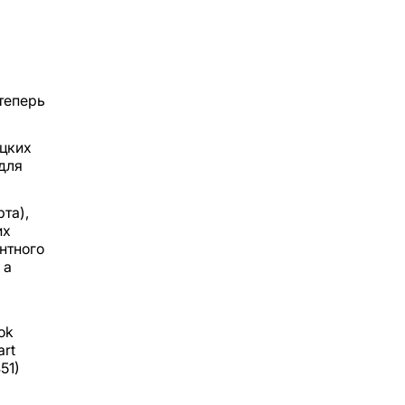
 теперь
ецких
для
рта),
их
нтного
 а
ok
art
51)