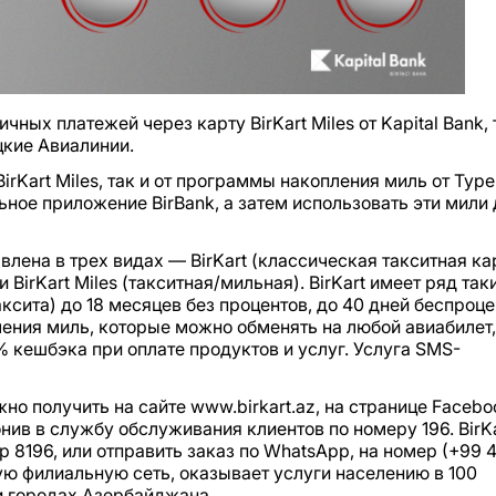
ных платежей через карту BirKart Miles от Kapital Bank,
цкие Авиалинии.
rKart Miles, так и от программы накопления миль от Тур
ное приложение BirBank, а затем использовать эти мили 
авлена в трех видах — BirKart (классическая такситная ка
 BirKart Miles (такситная/мильная). BirKart имеет ряд так
ксита) до 18 месяцев без процентов, до 40 дней беспроце
ения миль, которые можно обменять на любой авиабилет,
% кешбэка при оплате продуктов и услуг. Услуга SMS-
о получить на сайте www.birkart.az, на странице Facebo
онив в службу обслуживания клиентов по номеру 196. BirK
 8196, или отправить заказ по WhatsApp, на номер (+99 4
ую филиальную сеть, оказывает услуги населению в 100
 и городах Азербайджана.