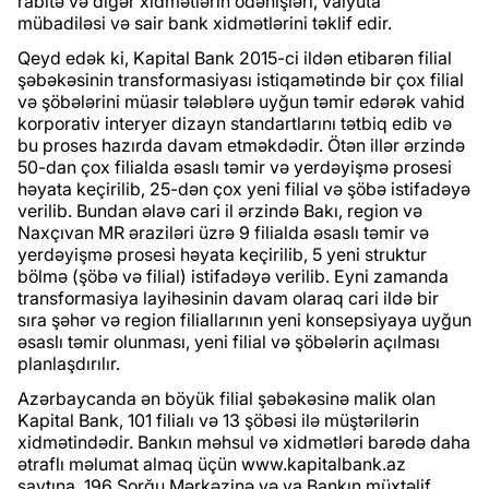
rabitə və digər xidmətlərin ödənişləri, valyuta
mübadiləsi və sair bank xidmətlərini təklif edir.
Qeyd edək ki, Kapital Bank 2015-ci ildən etibarən filial
şəbəkəsinin transformasiyası istiqamətində bir çox filial
və şöbələrini müasir tələblərə uyğun təmir edərək vahid
korporativ interyer dizayn standartlarını tətbiq edib və
bu proses hazırda davam etməkdədir. Ötən illər ərzində
50-dan çox filialda əsaslı təmir və yerdəyişmə prosesi
həyata keçirilib, 25-dən çox yeni filial və şöbə istifadəyə
verilib. Bundan əlavə cari il ərzində Bakı, region və
Naxçıvan MR əraziləri üzrə 9 filialda əsaslı təmir və
yerdəyişmə prosesi həyata keçirilib, 5 yeni struktur
bölmə (şöbə və filial) istifadəyə verilib. Eyni zamanda
transformasiya layihəsinin davam olaraq cari ildə bir
sıra şəhər və region filiallarının yeni konsepsiyaya uyğun
əsaslı təmir olunması, yeni filial və şöbələrin açılması
planlaşdırılır.
Azərbaycanda ən böyük filial şəbəkəsinə malik olan
Kapital Bank, 101 filialı və 13 şöbəsi ilə müştərilərin
xidmətindədir. Bankın məhsul və xidmətləri barədə daha
ətraflı məlumat almaq üçün www.kapitalbank.az
saytına, 196 Sorğu Mərkəzinə və ya Bankın müxtəlif