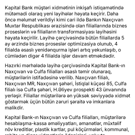
Kapital Bank müştəri xidmətinin inkişafı istiqamətində
mütəmadi olaraq yeni layihələr həyata keçirir. Daha
öncə məlumat verildiyi kimi cari ildə Bankın Naxçıvan
Muxtar Respublikası ərazisində olan filiallarında biznes
proseslərin və filialların transformasiyası layihəsini
həyata keçirilir. Layihə çərçivəsində bütün filiallarda 5
ay ərzində biznes proseslər optimizasiya olunub, 4
filialda əsaslı yenidənqurma işləri artıq yekunlaşıb, o
cümlədən digər 4 filialda işlər davam etməkdədir.
Hazırki mərhələdə layihə çərçivəsində Kapital Bank-ın
Naxçıvan və Culfa filialları əsaslı təmir olunaraq,
müştərilərin istifadəsinə verilib. Naxçıvan filialı,
Naxçıvan MR, Nахçıvаn şəhəri, İstiqlаl küçəsi 85, Culfa
filialı isə Culfа şəhəri, H.Əliyеv prospеkti 43 ünvanında
yerləşir. Filiallar müştərilərə ən yüksək səviyyədə xidmət
göstərmək üçün bütün zəruri şəraitə və imkanlara
malikdir.
Kapital Bank-ın Naxçıvan və Culfa filialları, müştərilərə
hesablaşma-kassa əməliyyatları, əmanətlər, müxtəlif
növ kreditlər, plastik kartlar, pul köçürmələri, kommunal,