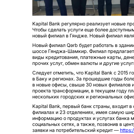
Kapital Bank регулярно реализует новые п
Чтобы сделать услуги еще более доступным
новый филиал в Гяндже. Новый филиал являе
Новый филиал Qərb будет работать в здан
шоссе Гянджа-Шамкир. Филиал предлагает 
виды кредитования, платежные карты, ден
прочих услуг, обмен валюты и другие услуг
Следует отметить, что Kapital Bank с 2015
в Баку и регионах. За прошедшие годы бол
в новые офисы, свыше 30 новых филиалов 
проекта трансформации, в текущем году п
нескольких городских и региональных офис
Kapital Bank, первый банк страны, входит в
филиалах и 23 отделениях, имея самую ши
информацию о продуктах и услугах банка 
социальных сетях, а также, позвонив в цен
заявки на потребительский кредит —
https: