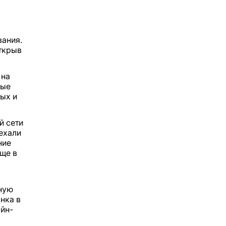
вания.
открыв
 на
ные
ых и
й сети
ехали
ние
ще в
бную
анка в
айн-