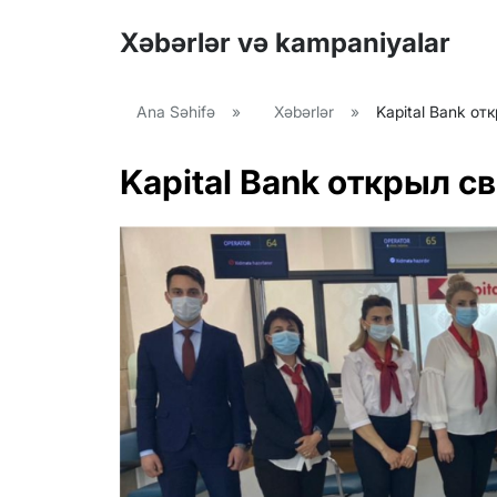
Xəbərlər və kampaniyalar
Ana Səhifə
»
Xəbərlər
»
Kapital Bank от
Kapital Bank открыл с