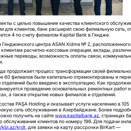
роекты с целью повышения качества клиентского обслужи
и для клиентов, банк расширил свою филиальную сеть, 
тся 4 по счету филиалом Kapital Bank в Гяндже.
ии Гянджинского центра ASAN Xidmə № 2, расположенного
клиентам расчетно-кассовые операции, вклады, различ
ежные переводы, возможность оплаты связи, коммунальн
и.
 года продолжает процесс трансформации своей филиально
ее 60 филиалов были капитально отремонтированы и пере
и отделений было введено в эксплуатацию. Как продолже
ланируется проведение основательных ремонтных работ е
ах, а также открытие новых филиалов и отделений.
 состав PAŞA Holding и оказывает услуги населению в 105
рокую сеть обслуживания в Азербайджане. Более подро
можно получить на сайте
www.kapitalbank.az
, страницах б
тр обслуживания клиентов по номеру 196. Для подачи онл
//kbl.az/krdt
, для заявки на карту рассрочки BirKart —